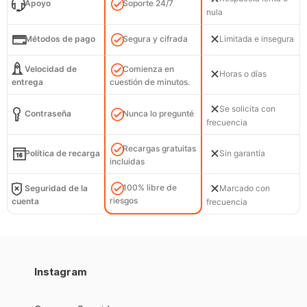
Apoyo
Soporte 24/7
nula
Métodos de pago
Segura y cifrada
Limitada e insegura
Velocidad de
Comienza en
Horas o días
entrega
cuestión de minutos.
Se solicita con
Contraseña
Nunca lo pregunté
frecuencia
Recargas gratuitas
Política de recarga
Sin garantía
incluidas
100% libre de
Seguridad de la
Marcado con
riesgos
cuenta
frecuencia
Instagram