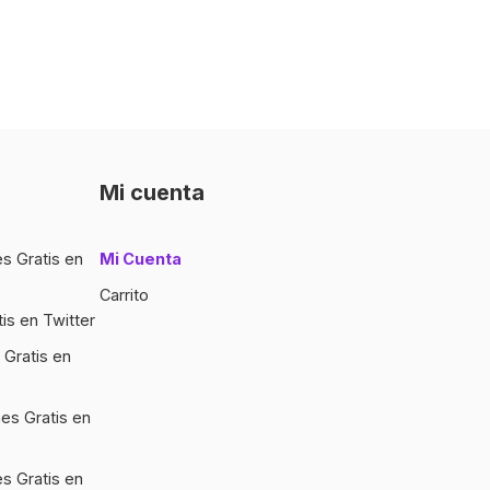
described in our
política de privacidad
page.
CONFIGURAR TU CUENTA
¿Ya tienes una cuenta?
Firme aquí
Mi cuenta
Mi Cuenta
s Gratis en
Carrito
tis en Twitter
Gratis en
es Gratis en
s Gratis en