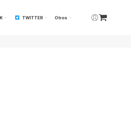
K
TWITTER
Otros
Qué bueno verte aquí!
Dirección de correo electrónico
*
Se enviará un enlace para establecer una nueva contraseña a
su dirección de correo electrónico.
Your personal data will be used to process your order, support
your experience on this website, and for other purposes