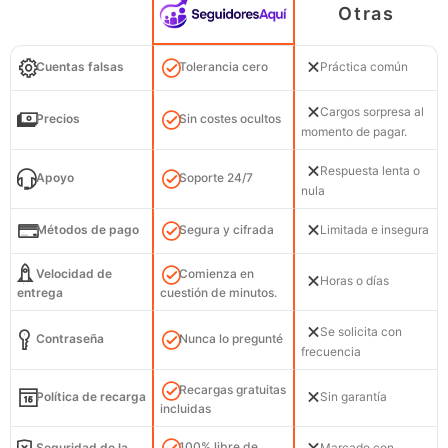
Otras
Cuentas falsas
Tolerancia cero
Práctica común
Cargos sorpresa al
Precios
Sin costes ocultos
momento de pagar.
Respuesta lenta o
Apoyo
Soporte 24/7
nula
Métodos de pago
Segura y cifrada
Limitada e insegura
Velocidad de
Comienza en
Horas o días
entrega
cuestión de minutos.
Se solicita con
Contraseña
Nunca lo pregunté
frecuencia
Recargas gratuitas
Política de recarga
Sin garantía
incluidas
100% libre de
Seguridad de la
Marcado con