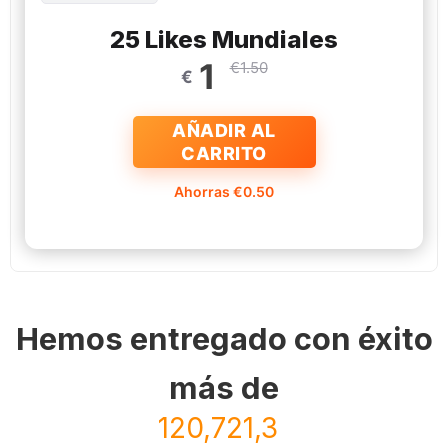
25 Likes Mundiales
1
€1.50
€
AÑADIR AL
CARRITO
Ahorras €0.50
Hemos entregado con éxito
más de
120,721,362,512 views
|