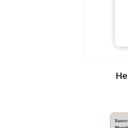
He
Suscr
Mundi