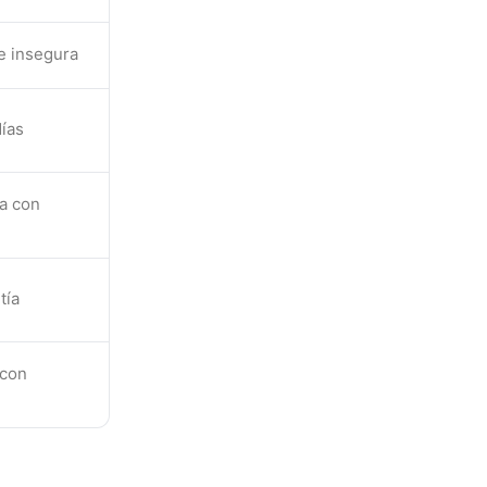
e insegura
ías
ta con
tía
 con