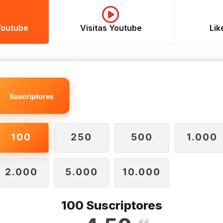
Youtube
Visitas Youtube
Lik
Suscriptores
100
250
500
1.000
2.000
5.000
10.000
100 Suscriptores
€6