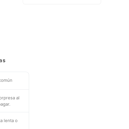
as
 común
orpresa al
agar.
a lenta o