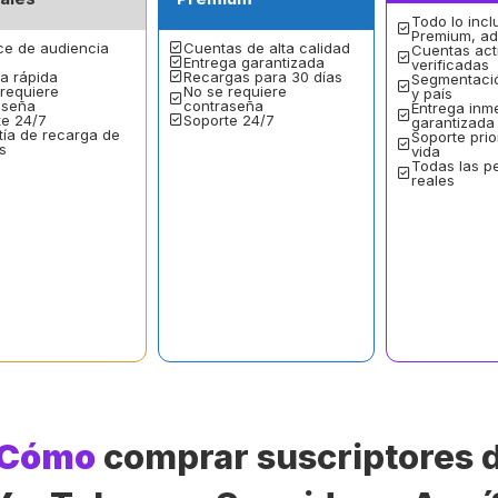
Todo lo incl
Premium, a
ce de audiencia
Cuentas de alta calidad
Cuentas act
Entrega garantizada
verificadas
a rápida
Recargas para 30 días
Segmentació
requiere
No se requiere
y país
aseña
contraseña
Entrega inm
te 24/7
Soporte 24/7
garantizada
ía de recarga de
Soporte prio
s
vida
Todas las p
reales
Cómo
comprar suscriptores 