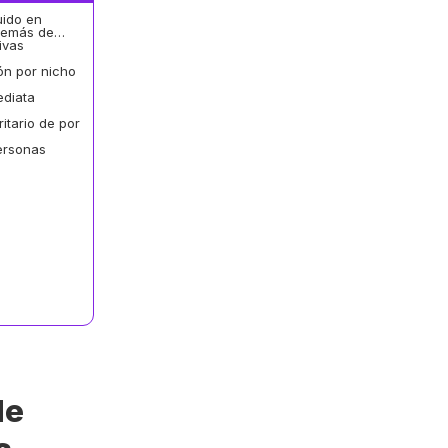
uido en
demás de…
ivas
n por nicho
ediata
ritario de por
ersonas
de