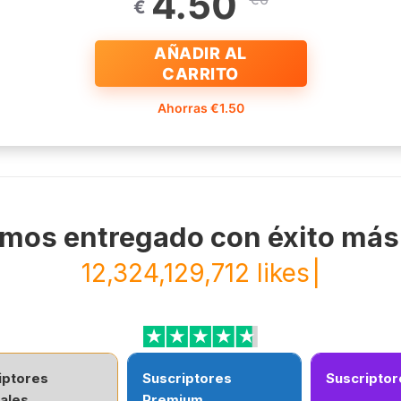
4.50
€
AÑADIR AL
CARRITO
Ahorras €1.50
mos entregado con éxito más
12,324,129,712 likes
|
iptores
Suscriptores
Suscriptor
ales
Premium