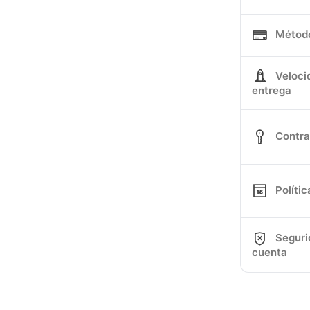
Métod
Veloci
entrega
Contr
Políti
Seguri
cuenta