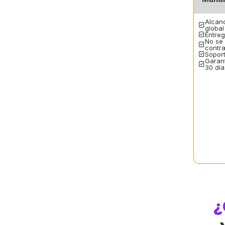
Alcan
global
Entreg
No se 
contr
Sopor
Garant
30 día
¿