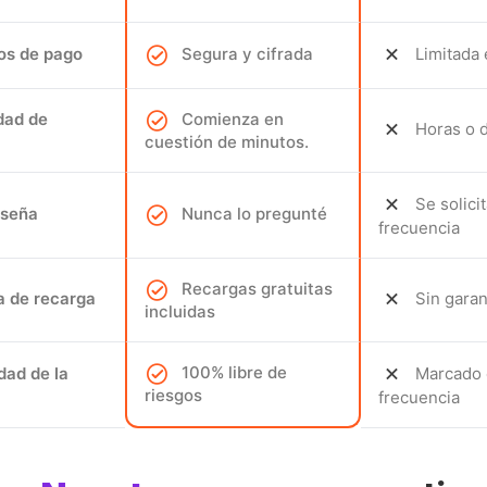
os de pago
Segura y cifrada
Limitada 
dad de
Comienza en
Horas o d
cuestión de minutos.
Se solici
aseña
Nunca lo pregunté
frecuencia
Recargas gratuitas
ca de recarga
Sin garan
incluidas
100% libre de
dad de la
Marcado
riesgos
frecuencia