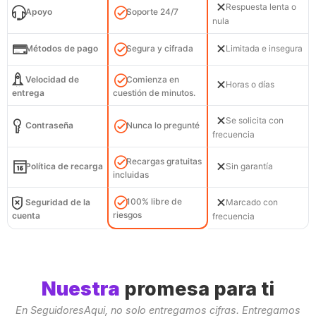
Respuesta lenta o
Apoyo
Soporte 24/7
nula
Métodos de pago
Segura y cifrada
Limitada e insegura
Velocidad de
Comienza en
Horas o días
entrega
cuestión de minutos.
Se solicita con
Contraseña
Nunca lo pregunté
frecuencia
Recargas gratuitas
Política de recarga
Sin garantía
incluidas
100% libre de
Seguridad de la
Marcado con
riesgos
cuenta
frecuencia
Nuestra
promesa para ti
En SeguidoresAqui, no solo entregamos cifras. Entregamos