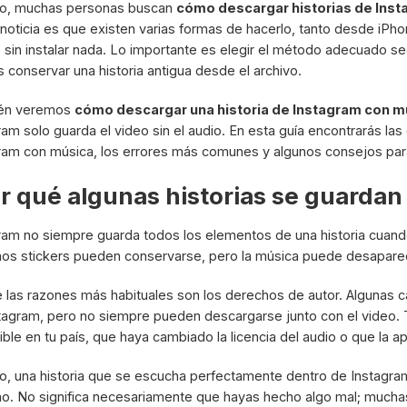
so, muchas personas buscan
cómo descargar historias de Ins
noticia es que existen varias formas de hacerlo, tanto desde iP
o sin instalar nada. Lo importante es elegir el método adecuado segú
s conservar una historia antigua desde el archivo.
én veremos
cómo descargar una historia de Instagram con m
ram solo guarda el video sin el audio. En esta guía encontrarás la
ram con música, los errores más comunes y algunos consejos para
r qué algunas historias se guardan
ram no siempre guarda todos los elementos de una historia cuando
nos stickers pueden conservarse, pero la música puede desaparec
 las razones más habituales son los derechos de autor. Algunas c
tagram, pero no siempre pueden descargarse junto con el video.
ible en tu país, que haya cambiado la licencia del audio o que la 
o, una historia que se escucha perfectamente dentro de Instagram
no. No significa necesariamente que hayas hecho algo mal; mucha