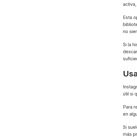
activa
Esta o
biblio
no sie
Si la 
descar
suficie
Usa
Instag
útil s
Para r
en alg
Si sue
más pr