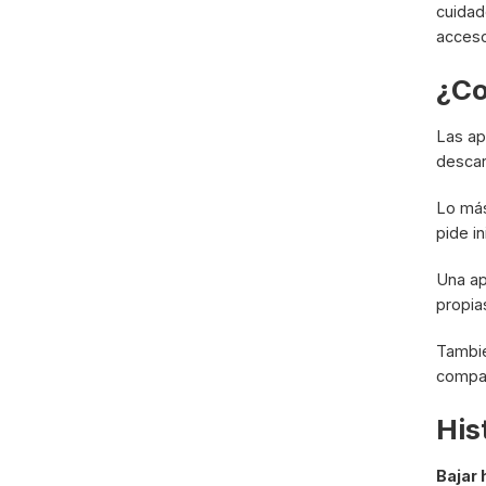
cuidad
acceso
¿Co
Las ap
descar
Lo más
pide i
Una ap
propia
Tambié
compar
His
Bajar 