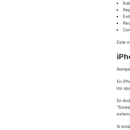
Sub
Rep
Evi
Rec
Com
Este m
iPh
Aunque
En iPh
los aju
En And
“Scree
extern
Si est