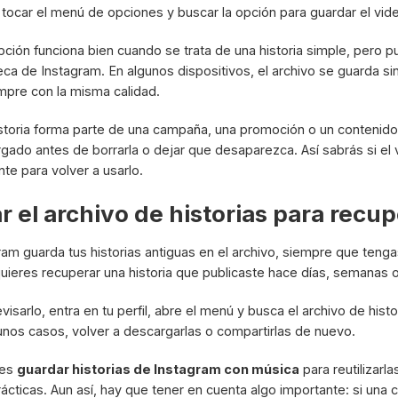
, tocar el menú de opciones y buscar la opción para guardar el video
pción funciona bien cuando se trata de una historia simple, pero pu
teca de Instagram. En algunos dispositivos, el archivo se guarda s
mpre con la misma calidad.
historia forma parte de una campaña, una promoción o un contenido i
gado antes de borrarla o dejar que desaparezca. Así sabrás si el v
nte para volver a usarlo.
r el archivo de historias para recu
ram guarda tus historias antiguas en el archivo, siempre que teng
i quieres recuperar una historia que publicaste hace días, semanas
evisarlo, entra en tu perfil, abre el menú y busca el archivo de his
unos casos, volver a descargarlas o compartirlas de nuevo.
les
guardar historias de Instagram con música
para reutilizarl
ácticas. Aun así, hay que tener en cuenta algo importante: si una c