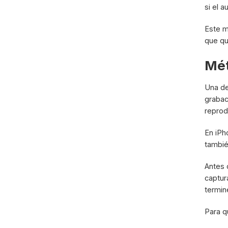
si el a
Este m
que qui
Mét
Una de
grabac
reprodu
En iPh
tambié
Antes 
captur
termin
Para q