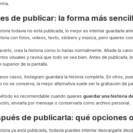
orma.
es de publicar: la forma más sencill
historia todavía no está publicada, lo mejor es intentar guardarla a
storia con fotos, videos, texto, stickers y música, pero quieres co
acerlo, crea la historia como lo harías normalmente. Añade la canc
tos visuales y revisa que todo se vea bien. Antes de publicarla, 
e superior de la pantalla.
unos casos, Instagram guardará la historia completa. En otros, pued
io no se conserva, la mejor alternativa suele ser la grabación de 
método es recomendable cuando quieres
guardar una historia 
ación, enviarla por mensaje o conservarla como archivo personal.
pués de publicarla: qué opciones 
istoria ya está publicada, todavía puedes intentar descargarla desde 