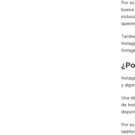
Por e
buena 
inclus
quiere
Tambi
Instag
Instag
¿Po
Instag
y algu
Una de
de Ins
dispon
Por es
teléfo