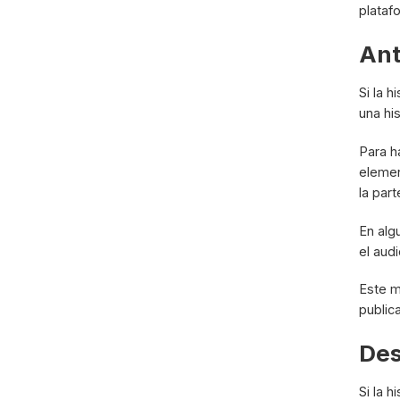
plataf
Ant
Si la 
una hi
Para h
elemen
la part
En alg
el aud
Este 
public
Des
Si la h