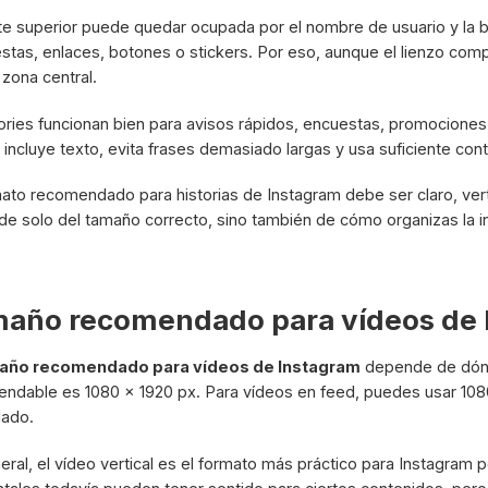
te superior puede quedar ocupada por el nombre de usuario y la b
stas, enlaces, botones o stickers. Por eso, aunque el lienzo com
a zona central.
ories funcionan bien para avisos rápidos, encuestas, promociones,
 incluye texto, evita frases demasiado largas y usa suficiente c
mato recomendado para historias de Instagram debe ser claro, verti
e solo del tamaño correcto, sino también de cómo organizas la in
año recomendado para vídeos de 
año recomendado para vídeos de Instagram
depende de dónde
ndable es 1080 x 1920 px. Para vídeos en feed, puedes usar 1080
lado.
eral, el vídeo vertical es el formato más práctico para Instagram