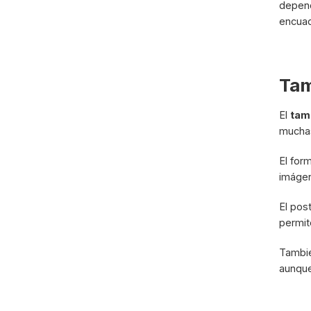
depend
encuad
Tam
El
tam
muchas
El for
imágen
El pos
permit
Tambié
aunque