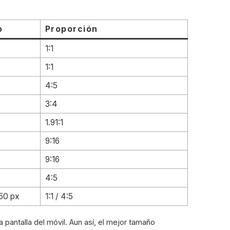
o
Proporción
1:1
1:1
4:5
3:4
1.91:1
9:16
9:16
4:5
50 px
1:1 / 4:5
 pantalla del móvil. Aun así, el mejor tamaño