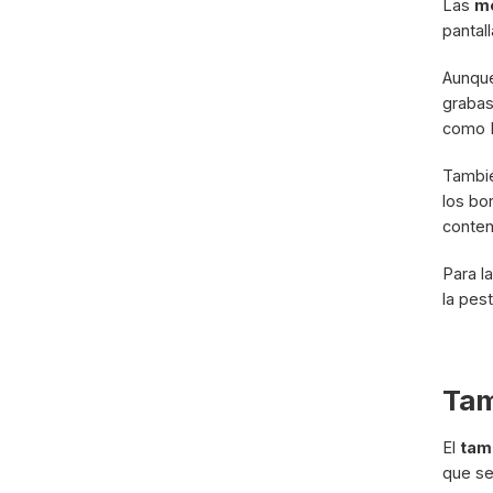
Las
me
pantal
Aunque
grabas
como 
Tambié
los bo
conten
Para l
la pes
Tam
El
tam
que se