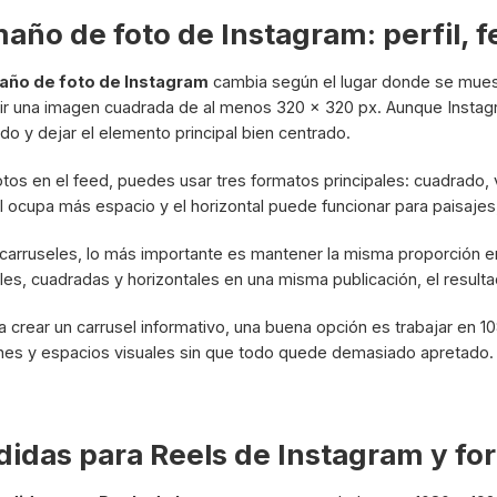
año de foto de Instagram: perfil, f
año de foto de Instagram
cambia según el lugar donde se muestr
ir una imagen cuadrada de al menos 320 x 320 px. Aunque Instagra
do y dejar el elemento principal bien centrado.
otos en el feed, puedes usar tres formatos principales: cuadrado, ve
al ocupa más espacio y el horizontal puede funcionar para paisaje
 carruseles, lo más importante es mantener la misma proporción e
ales, cuadradas y horizontales en una misma publicación, el result
 a crear un carrusel informativo, una buena opción es trabajar en 1
es y espacios visuales sin que todo quede demasiado apretado.
idas para Reels de Instagram y f