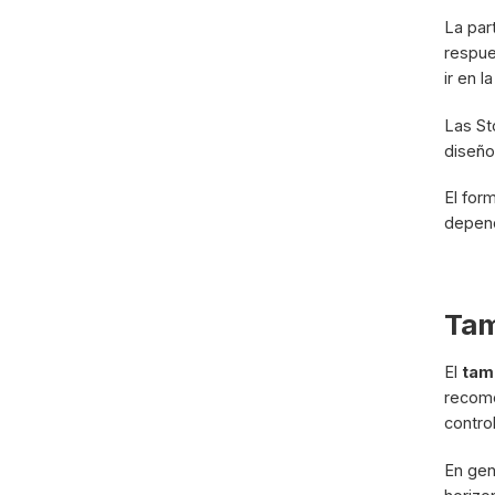
La par
respue
ir en l
Las St
diseño
El for
depend
Tam
El
tam
recome
contro
En gen