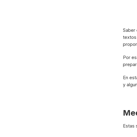
Saber 
textos
propor
Por es
prepar
En est
y algu
Med
Estas 