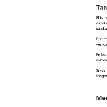
Tam
El
tam
es sub
cuadra
Para f
vertic
En los
vertic
Si vas
imágen
Med