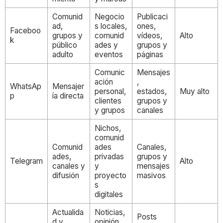
Comunid
Negocio
Publicaci
ad,
s locales,
ones,
Faceboo
grupos y
comunid
vídeos,
Alto
k
público
ades y
grupos y
adulto
eventos
páginas
Comunic
Mensajes
ación
,
WhatsAp
Mensajer
personal,
estados,
Muy alto
p
ía directa
clientes
grupos y
y grupos
canales
Nichos,
comunid
Comunid
ades
Canales,
ades,
privadas
grupos y
Telegram
Alto
canales y
y
mensajes
difusión
proyecto
masivos
s
digitales
Actualida
Noticias,
Posts
d y
opinión,