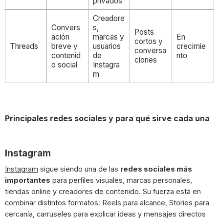
privados
Creadore
Convers
s,
Posts
ación
marcas y
En
cortos y
Threads
breve y
usuarios
crecimie
conversa
contenid
de
nto
ciones
o social
Instagra
m
Principales redes sociales y para qué sirve cada una
Instagram
Instagram
sigue siendo una de las
redes sociales más
importantes
para perfiles visuales, marcas personales,
tiendas online y creadores de contenido. Su fuerza está en
combinar distintos formatos: Reels para alcance, Stories para
cercanía, carruseles para explicar ideas y mensajes directos