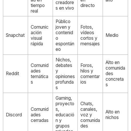
creadore
tiempo
directo
s en vivo
real
Público
Comunic
joven y
Fotos,
ación
contenid
vídeos
Snapchat
Medio
visual
o
cortos y
rápida
espontán
mensajes
eo
Nichos,
Alto en
Comunid
debates
Foros,
comunida
ades
y
hilos y
Reddit
des
temática
opiniones
comentar
concreta
s
profunda
ios
s
s
Gaming,
proyecto
Chats,
Comunid
s,
canales,
Alto en
Discord
ades
educació
voz y
nichos
cerradas
n y
comunida
grupos
des