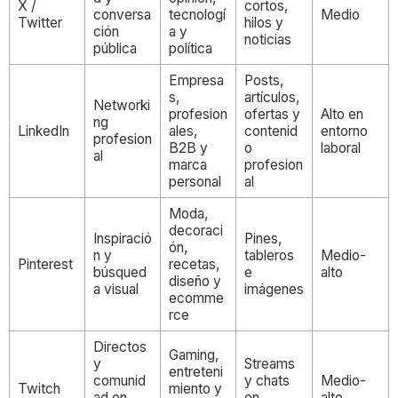
X /
cortos,
conversa
tecnologí
Medio
Twitter
hilos y
ción
a y
noticias
pública
política
Empresa
Posts,
s,
artículos,
Networki
profesion
ofertas y
Alto en
ng
LinkedIn
ales,
contenid
entorno
profesion
B2B y
o
laboral
al
marca
profesion
personal
al
Moda,
decoraci
Inspiració
Pines,
ón,
n y
tableros
Medio-
Pinterest
recetas,
búsqued
e
alto
diseño y
a visual
imágenes
ecomme
rce
Directos
Gaming,
y
Streams
entreteni
comunid
y chats
Medio-
Twitch
miento y
ad en
en
alto