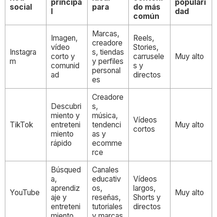
principa
populari
social
para
do más
l
dad
común
Marcas,
Imagen,
Reels,
creadore
vídeo
Stories,
Instagra
s, tiendas
corto y
carrusele
Muy alto
m
y perfiles
comunid
s y
personal
ad
directos
es
Creadore
Descubri
s,
miento y
música,
Vídeos
TikTok
entreteni
tendenci
Muy alto
cortos
miento
as y
rápido
ecomme
rce
Búsqued
Canales
a,
educativ
Vídeos
aprendiz
os,
largos,
YouTube
Muy alto
aje y
reseñas,
Shorts y
entreteni
tutoriales
directos
miento
y marcas